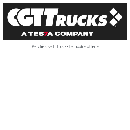
contenuto
Perchè CGT Trucks
Le nostre offerte
USATO
CONTROLLATO
Oltre al seminuovo garantito Ex
Rent, CGT Trucks ha un parco
veicoli di usato tradizionale dove
puoi trovare l'offerta giusta per te!